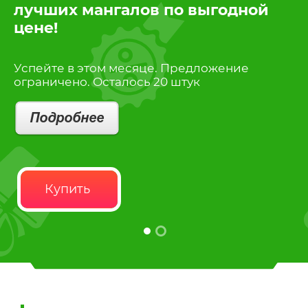
лучших мангалов по выгодной
п
цене!
П
ле
л
Успейте в этом месяце. Предложение
и 
ограничено. Осталось 20 штук
Купить